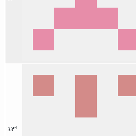
rd
33