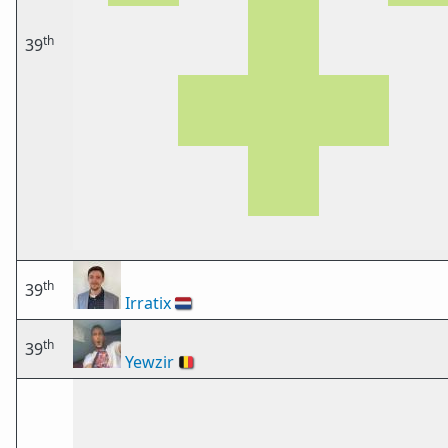
th
39
th
39
Irratix
🇳🇱
th
39
Yewzir
🇧🇪