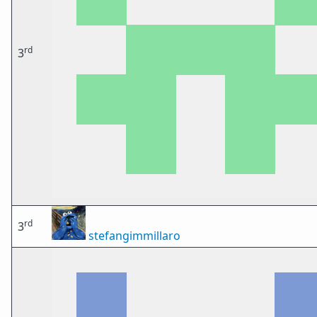
rd
3
rd
3
stefangimmillaro