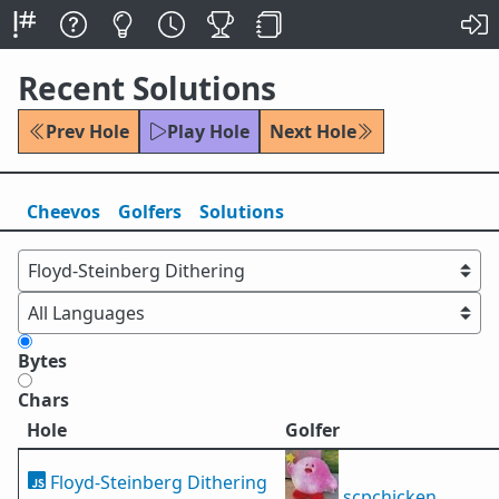
Recent Solutions
Prev Hole
Play Hole
Next Hole
Cheevos
Golfers
Solutions
Bytes
Chars
Hole
Golfer
Floyd-Steinberg Dithering
scpchicken